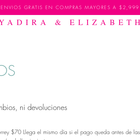
ENVIOS GRATIS EN COMPRAS MAYORES A $2,999
YADIRA & ELIZABE
VESTIDOS Y JUMPSUITS
FALDAS/PANTALONES
VER T
OS
bios, ni devoluciones
rrey $70 Llega el mismo día si el pago queda antes de l