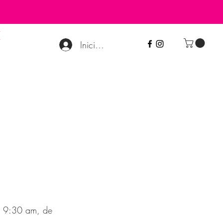
TH
Iniciar sesión
ODO
TRAJES DE BAÑO
More
as 9:30 am, de