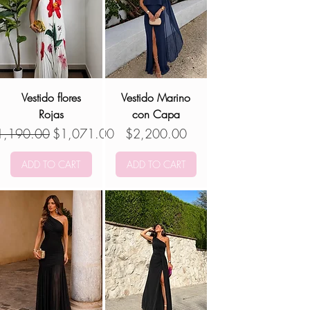
Vestido flores
Vestido Marino
Rojas
con Capa
ecio
Precio de oferta
Precio
1,190.00
$1,071.00
$2,200.00
ADD TO CART
ADD TO CART