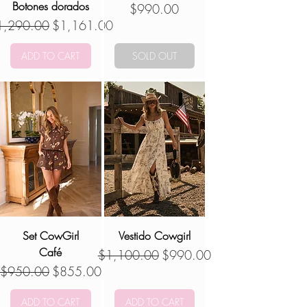
Botones dorados
Precio
$990.00
ecio
Precio de oferta
1,290.00
$1,161.00
ADD TO CART
SOLD OUT
Set CowGirl
Vestido Cowgirl
Café
Precio
Precio de oferta
$1,100.00
$990.00
Precio
Precio de oferta
$950.00
$855.00
ADD TO CART
ADD TO CART