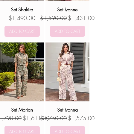
Set Shakira
Set Ivonne
Precio
Precio
Precio de oferta
$1,490.00
$1,590.00
$1,431.00
ADD TO CART
ADD TO CART
Set Marian
Set Ivanna
ecio
Precio de oferta
Precio
Precio de oferta
1,790.00
$1,611.00
$1,750.00
$1,575.00
ADD TO CART
ADD TO CART