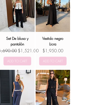
Set De blusa y
Vestido negro
pantalón
Licra
ecio
Precio de oferta
Precio
1,690.00
$1,521.00
$1,950.00
ADD TO CART
ADD TO CART