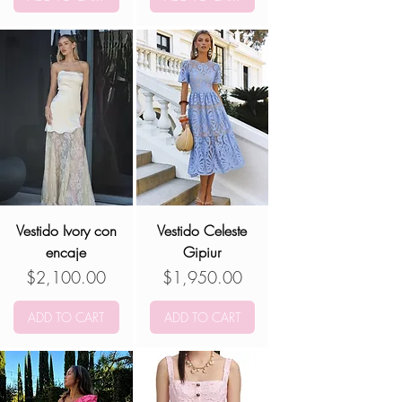
Vestido Ivory con
Vestido Celeste
encaje
Gipiur
Precio
Precio
$2,100.00
$1,950.00
ADD TO CART
ADD TO CART