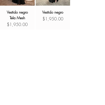
Vestido negro
Vestido negro
Tela Mesh
Precio
$1,950.00
Precio
$1,950.00
ADD TO CART
ADD TO CART
Emerald Dress
Vestido Amarillo
Mesh
Precio
$1,950.00