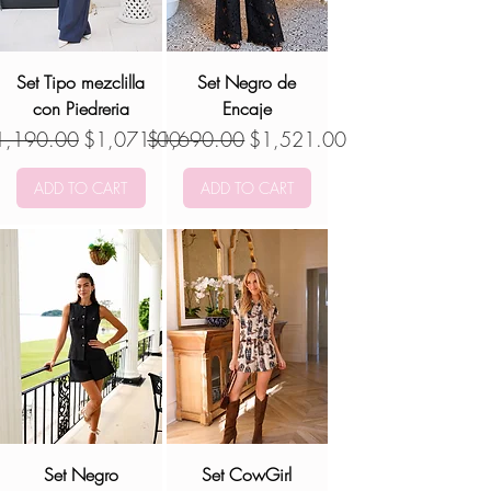
Set Tipo mezclilla
Set Negro de
con Piedreria
Encaje
ecio
Precio de oferta
Precio
Precio de oferta
1,190.00
$1,071.00
$1,690.00
$1,521.00
ADD TO CART
ADD TO CART
Set Negro
Set CowGirl