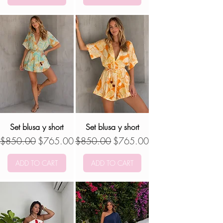
Set blusa y short
Set blusa y short
Precio
Precio de oferta
Precio
Precio de oferta
$850.00
$765.00
$850.00
$765.00
ADD TO CART
ADD TO CART