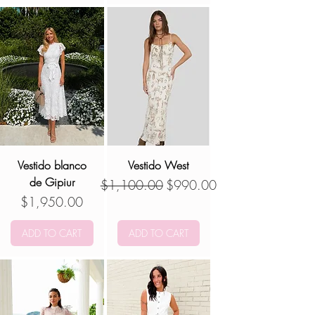
Vestido blanco
Vestido West
de Gipiur
Precio
Precio de oferta
$1,100.00
$990.00
Precio
$1,950.00
ADD TO CART
ADD TO CART