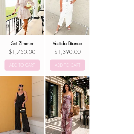
Set Zimmer
Vestido Bianca
Precio
Precio
$1,750.00
$1,390.00
ADD TO CART
ADD TO CART