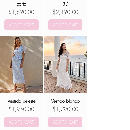
corto
3D
Precio
Precio
$1,890.00
$2,190.00
ADD TO CART
ADD TO CART
Vestido celeste
Vestido blanco
Precio
Precio
$1,950.00
$1,790.00
ADD TO CART
ADD TO CART