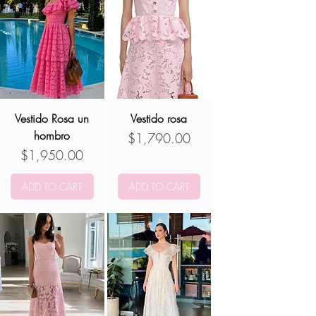
Vestido Rosa un
Vestido rosa
hombro
Precio
$1,790.00
Precio
$1,950.00
ADD TO CART
ADD TO CART