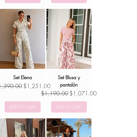
Set Elena
Set Blusa y
pantalón
ecio
Precio de oferta
1,390.00
$1,251.00
Precio
Precio de oferta
$1,190.00
$1,071.00
ADD TO CART
ADD TO CART