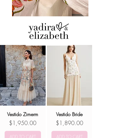
Vestido Zimerm
Vestido Bride
Precio
Precio
$1,950.00
$1,890.00
ADD TO CART
ADD TO CART