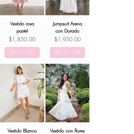
Vestido rosa
Jumpsuit Arena
pastel
con Dorado
Precio
Precio
$1,850.00
$1,950.00
ADD TO CART
ADD TO CART
Vestido Blanco
Vestido con flores